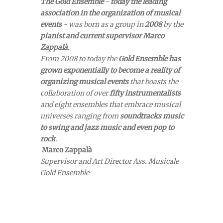
The Gold Ensemble
-
today the leading
association in the organization of musical
events
- was born as a group in
2008
by the
pianist and current supervisor Marco
Zappalà
.
From 2008 to today the
Gold Ensemble has
grown exponentially to become a reality of
organizing musical events
that boasts the
collaboration of over
fifty instrumentalists
and eight ensembles that embrace musical
universes ranging from
soundtracks music
to swing and jazz music and even pop to
rock
.
Marco Zappalà
Supervisor and Art Director Ass. Musicale
Gold Ensemble